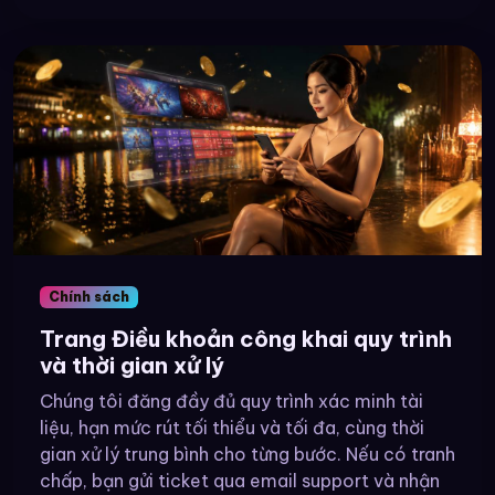
Chính sách
Trang Điều khoản công khai quy trình
và thời gian xử lý
Chúng tôi đăng đầy đủ quy trình xác minh tài
liệu, hạn mức rút tối thiểu và tối đa, cùng thời
gian xử lý trung bình cho từng bước. Nếu có tranh
chấp, bạn gửi ticket qua email support và nhận