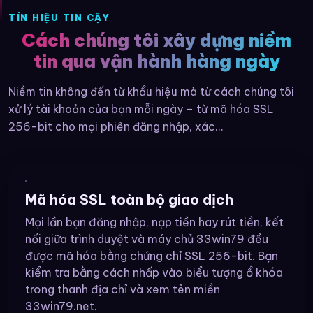
TÍN HIỆU TIN CẬY
Cách chúng tôi xây dựng niềm
tin qua vận hành hàng ngày
Niềm tin không đến từ khẩu hiệu mà từ cách chúng tôi
xử lý tài khoản của bạn mỗi ngày – từ mã hóa SSL
256-bit cho mọi phiên đăng nhập, xác...
Mã hóa SSL toàn bộ giao dịch
Mọi lần bạn đăng nhập, nạp tiền hay rút tiền, kết
nối giữa trình duyệt và máy chủ 33win79 đều
được mã hóa bằng chứng chỉ SSL 256-bit. Bạn
kiểm tra bằng cách nhấp vào biểu tượng ổ khóa
trong thanh địa chỉ và xem tên miền
33win79.net.