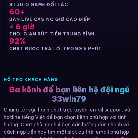
STUDIO GAME ĐỐI TÁC
60+
BÀN LIVE CASINO GIỜ CAO ĐIỂM
< 6 giờ
THỜI GIAN RÚT TIỀN TRUNG BÌNH
92%
CHAT ĐƯỢC TRẢ LỜI TRONG 5 PHÚT
HỖ TRỢ KHÁCH HÀNG
Ba kênh để bạn liên hệ đội ngũ
33win79
Chúng tôi vận hành chat trực tuyến, email support và
hotline tiếng Việt để bạn chọn kênh phù hợp với tình
huống. Chat phù hợp khi bạn cần hướng dẫn nhanh về
cách nạp tiền hay tìm một slot cụ thể; email phù hợp