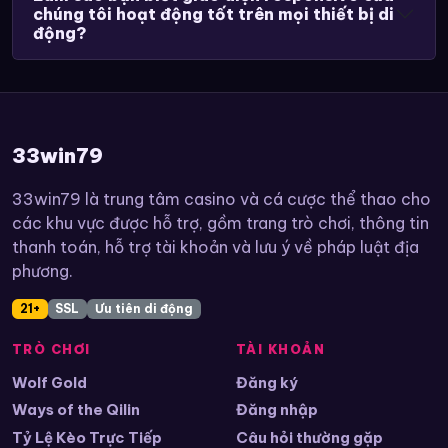
chúng tôi hoạt động tốt trên mọi thiết bị di
động?
33win79
33win79 là trung tâm casino và cá cược thể thao cho
các khu vực được hỗ trợ, gồm trang trò chơi, thông tin
thanh toán, hỗ trợ tài khoản và lưu ý về pháp luật địa
phương.
21+
SSL
Ưu tiên di động
TRÒ CHƠI
TÀI KHOẢN
Wolf Gold
Đăng ký
Ways of the Qilin
Đăng nhập
Tỷ Lệ Kèo Trực Tiếp
Câu hỏi thường gặp