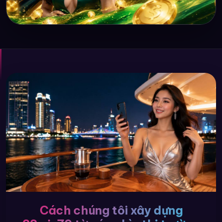
Cách chúng tôi xây dựng