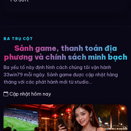
BA TRỤ CỘT
Sảnh game, thanh toán địa
phương và chính sách minh bạch
Ba yếu tố này định hình cách chúng tôi vận hành
33win79 mỗi ngày. Sảnh game được cập nhật hàng
tháng với các phát hành mới từ studio...
Cập nhật hôm nay