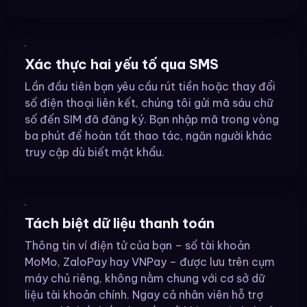
Xác thực hai yếu tố qua SMS
Lần đầu tiên bạn yêu cầu rút tiền hoặc thay đổi
số điện thoại liên kết, chúng tôi gửi mã sáu chữ
số đến SIM đã đăng ký. Bạn nhập mã trong vòng
ba phút để hoàn tất thao tác, ngăn người khác
truy cập dù biết mật khẩu.
Tách biệt dữ liệu thanh toán
Thông tin ví điện tử của bạn – số tài khoản
MoMo, ZaloPay hay VNPay – được lưu trên cụm
máy chủ riêng, không nằm chung với cơ sở dữ
liệu tài khoản chính. Ngay cả nhân viên hỗ trợ