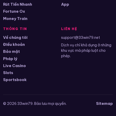
Rút Tiền Nhanh
App
Fortune Ox
Money Train
THÔNG TIN
LIÊN HỆ
Về chúng tôi
support@33win79.net
Điều khoản
Dịch vụ chỉ khả dụng ở những
khu vực mà pháp luật cho
Bảo mật
phép.
Pháp lý
Live Casino
Slots
Sportsbook
Sitemap
© 2026 33win79. Bảo lưu mọi quyền.