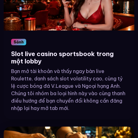
Sảnh
Slot live casino sportsbook trong
một lobby
Bạn mở tài khoản và thấy ngay bàn live
Roulette, danh sách slot volatility cao, cùng tỷ
lệ cược bóng đá V.League và Ngoại hạng Anh.
Chúng tôi nhóm ba loại hình này vào cùng thanh
điều hướng để bạn chuyển đổi không cần đăng
nhập lại hay mở tab mới.