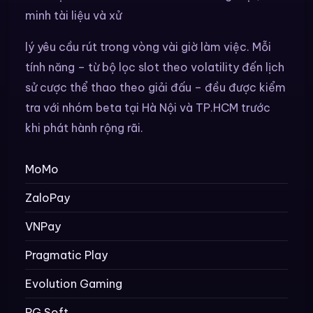
minh tài liệu và xử
lý yêu cầu rút trong vòng vài giờ làm việc. Mỗi
tính năng – từ bộ lọc slot theo volatility đến lịch
sử cược thể thao theo giải đấu – đều được kiểm
tra với nhóm beta tại Hà Nội và TP.HCM trước
khi phát hành rộng rãi.
MoMo
ZaloPay
VNPay
Pragmatic Play
Evolution Gaming
PG Soft